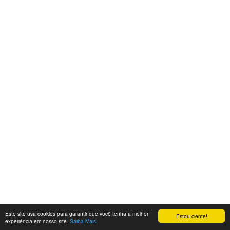
Este site usa cookies para garantir que você tenha a melhor
Estou ciente!
experiência em nosso site.
Saiba Mais