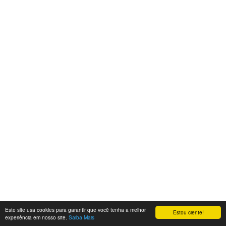
Este site usa cookies para garantir que você tenha a melhor
Estou ciente!
experiência em nosso site.
Saiba Mais