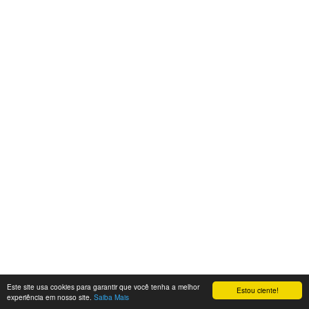
Este site usa cookies para garantir que você tenha a melhor
Estou ciente!
experiência em nosso site.
Saiba Mais