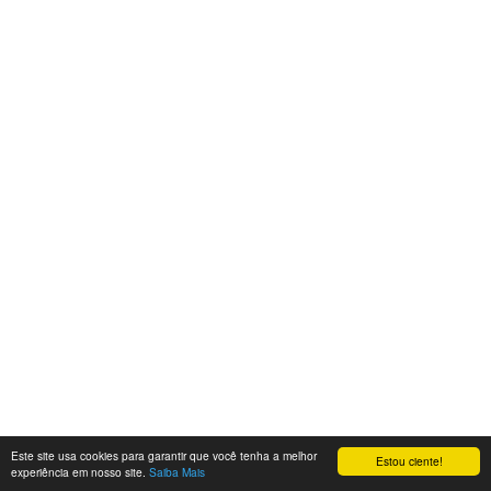
Este site usa cookies para garantir que você tenha a melhor
Estou ciente!
experiência em nosso site.
Saiba Mais