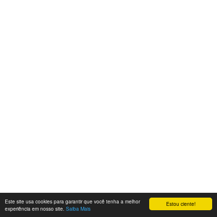
Este site usa cookies para garantir que você tenha a melhor
Estou ciente!
experiência em nosso site.
Saiba Mais